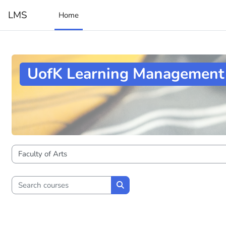
Skip to main content
LMS
Home
UofK Learning Management
Course categories
Search courses
Search courses