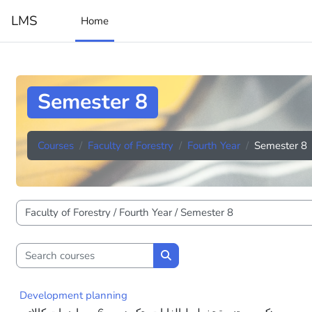
Skip to main content
LMS
Home
Semester 8
Courses
Faculty of Forestry
Fourth Year
Semester 8
Course categories
Search courses
Search courses
Development planning