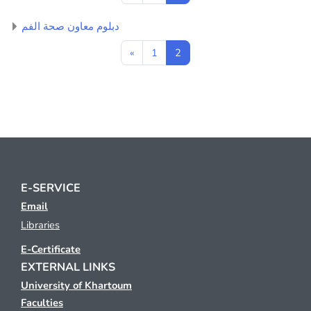
دبلوم معاون صحة الفم
Previous page
Page 1
Page 2
«
1
2
E-SERVICE
Email
Libraries
E-Certificate
EXTERNAL LINKS
University of Khartoum
Faculties