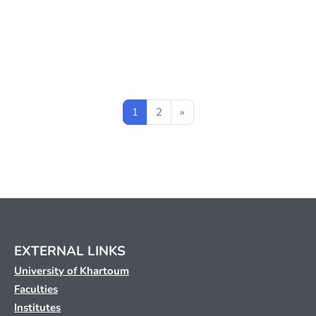
Page 1
Page 2
Next page
1
2
»
EXTERNAL LINKS
University of Khartoum
Faculties
Institutes